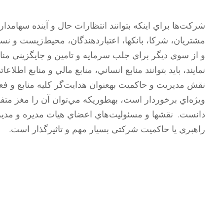
شرکت‌ها براي اينکه بتوانند انتظارات حال و آينده سهام‏دارا
مشتريان، شرکا، بانک‏ها، اعتباردهندگان، محيط‌زيست و نسل
و از سوي ديگر براي جلب سرمايه و تامين و جايگزيني منابع
نمايند، باید بتوانند منابع انساني، منابع مالي و منابع اطلاعا
نقش مديريت و حاکميت به‏عنوان هدايت‌گر کليه منابع و ف
ويژه‌اي برخوردار است، به‏طوريکه مي‌توان آن را مغز متف
دانست. نقش‏ها و مسئوليت‌هاي اعضاي هيات مديره و مدي
راهبري يا حاکميت شرکتي بسيار مهم و تاثيرگذار است.