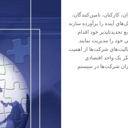
ن، کارکنان، تامين‌کنندگان،
‌هاي آينده را برآورده سازند
 تجديدناپذير خود اقدام
تي خود را مديريت نمايند.
عاليت‌هاي شرکت‌ها از اهميت
کر يک واحد اقتصادي
ران شرکت‌ها در سيستم