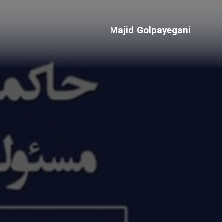
Majid Golpayegani